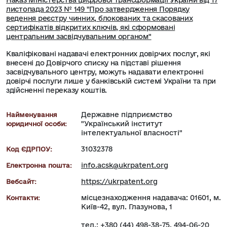
Наказ Міністерства цифрової трансформації України від 17
листопада 2023 № 149 "Про затвердження Порядку
ведення реєстру чинних, блокованих та скасованих
сертифікатів відкритих ключів, які сформовані
центральним засвідчувальним органом"
Кваліфіковані надавачі електронних довірчих послуг, які
внесені до Довірчого списку на підставі рішення
засвідчувального центру, можуть надавати електронні
довірчі послуги лише у банківській системі України та при
здійсненні переказу коштів.
Державне підприємство
Найменування
"Український інститут
юридичної особи:
інтелектуальної власності"
31032378
Код ЄДРПОУ:
info.acsk@ukrpatent.org
Електронна пошта:
https://ukrpatent.org
Вебсайт:
місцезнаходження надавача: 01601, м.
Контакти:
Київ-42, вул. Глазунова, 1
тел.: +380 (44) 498-38-75, 494-06-20