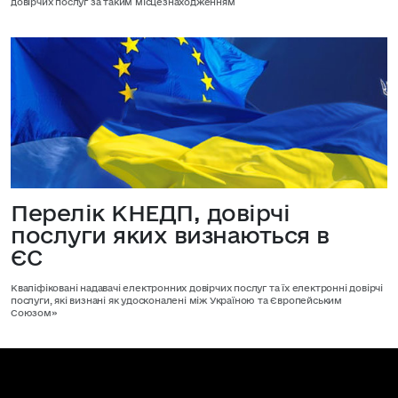
довірчих послуг за таким місцезнаходженням
Перелік КНЕДП, довірчі
послуги яких визнаються в
ЄС
Кваліфіковані надавачі електронних довірчих послуг та їх електронні довірчі
послуги, які визнані як удосконалені між Україною та Європейським
Союзом»