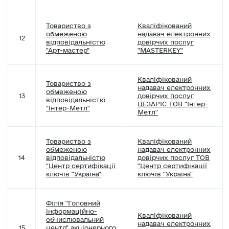
Товариство з
Кваліфікований
обмеженою
надавач електронних
12
відповідальністю
довірчих послуг
"Арт-мастер"
"MASTERKEY"
Кваліфікований
Товариство з
надавач електронних
обмеженою
13
довірчих послуг
відповідальністю
ЦЕЗАРІС TOB "Інтер-
"Інтер-Метл"
Метл"
Товариство з
Кваліфікований
обмеженою
надавач електронних
14
відповідальністю
довірчих послуг ТОВ
"Центр сертифікації
"Центр сертифікації
ключів "Україна"
ключів "Україна"
Філія "Головний
інформаційно-
Кваліфікований
обчислювальний
надавач електронних
15
центр" акціонерного