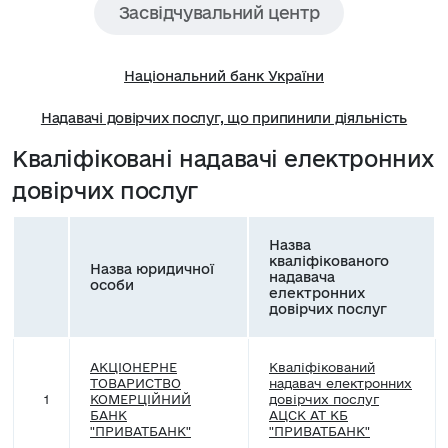
Засвідчувальний центр
Національний банк України
Надавачі довірчих послуг, що припинили діяльність
Кваліфіковані надавачі електронних
довірчих послуг
Назва
кваліфікованого
Назва юридичної
надавача
особи
електронних
довірчих послуг
АКЦІОНЕРНЕ
Кваліфікований
ТОВАРИСТВО
надавач електронних
1
КОМЕРЦІЙНИЙ
довірчих послуг
БАНК
АЦСК АТ КБ
"ПРИВАТБАНК"
"ПРИВАТБАНК"