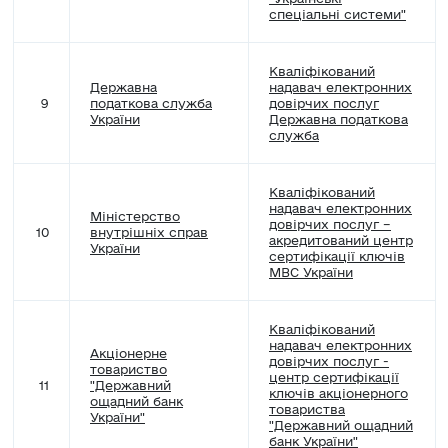
спеціальні системи"
Кваліфікований
Державна
надавач електронних
9
податкова служба
довірчих послуг
України
Державна податкова
служба
Кваліфікований
надавач електронних
Міністерство
довірчих послуг –
10
внутрішніх справ
акредитований центр
України
сертифікації ключів
МВС України
Кваліфікований
надавач електронних
Акціонерне
довірчих послуг -
товариство
центр сертифікації
11
"Державний
ключів акціонерного
ощадний банк
товариства
України"
"Державний ощадний
банк України"