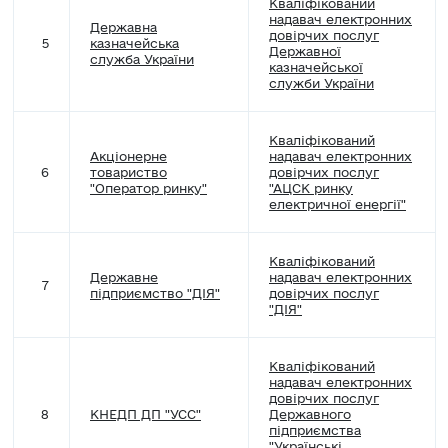
Кваліфікований
надавач електронних
Державна
довірчих послуг
5
казначейська
Державної
служба України
казначейської
служби України
Кваліфікований
Акціонерне
надавач електронних
6
товариство
довірчих послуг
"Оператор ринку"
"АЦСК ринку
електричної енергії"
Кваліфікований
Державне
надавач електронних
7
підприємство "ДІЯ"
довірчих послуг
"ДІЯ"
Кваліфікований
надавач електронних
довірчих послуг
8
КНЕДП ДП "УСС"
Державного
підприємства
"Українські