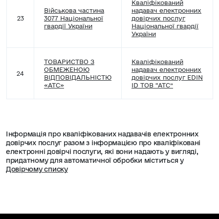
Кваліфікований
Військова частина
надавач електронних
23
3077 Національної
довірчих послуг
гвардії України
Національної гвардії
України
ТОВАРИСТВО З
Кваліфікований
ОБМЕЖЕНОЮ
надавач електронних
24
ВІДПОВІДАЛЬНІСТЮ
довірчих послуг EDIN
«АТС»
ID ТОВ “АТС”
Інформація про кваліфікованих надавачів електронних
довірчих послуг разом з інформацією про кваліфіковані
електронні довірчі послуги, які вони надають у вигляді,
придатному для автоматичної обробки міститься у
Довірчому списку