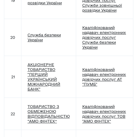
19
довірчих послуг
розвідки України
Служби зовнішньої
розвідки України
Кваліфікований
надавач електронних
Служба безпеки
20
довірчих послуг
України
Служби безпеки
України
АКЦІОНЕРНЕ
ТОВАРИСТВО
Кваліфікований
"ПЕРШИЙ
надавач електронних
21
УКРАЇНСЬКИЙ
довірчих послуг АТ
МІЖНАРОДНИЙ
"ПУМБ"
БАНК"
ТОВАРИСТВО З
Кваліфікований
ОБМЕЖЕНОЮ
надавач електронних
22
ВІДПОВІДАЛЬНІСТЮ
довірчих послуг TОВ
“АМО ФІНТЕХ”
"АМО ФІНТЕХ"