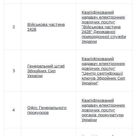
Кваліфікований
надавач електронних
довірчих послуг
Військова частина
2
"Військова частина
2428
2428" Державної
прикордонної служби
України
Кваліфікований
надавач електронних
Генеральний штаб
довірчих послуг
3
Збройних Сил
"Центр сертифікації
України
ключів Збройних Сил
України"
Кваліфікований
надавач електронних
Офіс Генерального
4
довірчих послуг
прокурора
органів прокуратури
України