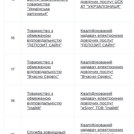
довірчих послуг ЦСК
товариства
АТ "УКРЗАЛІЗНИЦЯ"
"Українська
залізниця"
Товариство з
Кваліфікований
обмеженою
надавач електронних
16
відповідальністю
довірчих послуг
"ДЕПОЗИТ САЙН"
"ДЕПОЗИТ САЙН"
Товариство з
Кваліфікований
обмеженою
надавач електронних
17
відповідальністю
довірчих послуг
"Вчасно Сервіc"
"Вчасно Сервіc"
Товариство з
Кваліфікований
обмеженою
надавач електронних
18
відповідальністю
довірчих послуг
"Ілайф"
"eSign" ТОВ "Ілайф"
Кваліфікований
надавач електронних
Служба зовнішньої